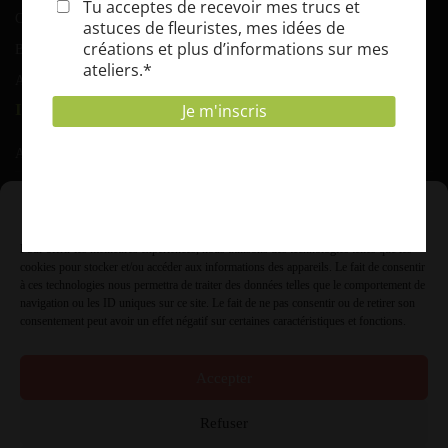
Contact
BOKASHI COMPOST
Abonnement EPICUR’ZEN
INFORMATIONS
Adresse :
Rue de grusone 21 A 6900 Marche ( Roy)
Gérer le consentement
T.V.A. :
Pour offrir les meilleures expériences, nous utilisons des technologies telles que les
0431.854.985
cookies pour stocker et/ou accéder aux informations des appareils. Le fait de consentir
à ces technologies nous permettra de traiter des données telles que le comportement de
Info à :
navigation ou les ID uniques sur ce site. Le fait de ne pas consentir ou de retirer son
consentement peut avoir un effet négatif sur certaines caractéristiques et fonctions.
info@jardiflore.be ou 084.21.06.68
Accepter
Refuser