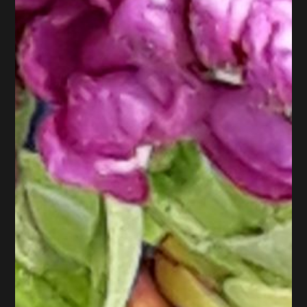
fleurs sont disposées directement dans l'eau. Facile à regarnir avec
toutes les petites fleurs de printemps dont les tiges sont fragiles :
jonquilles, tulipes, muscari, hellebore..etc.. Tu pourras regarnir et
changer ton montage jusqu'à Pâques…et même plus tard, pour
d’autres occasions ! Je décompose « Pas à pas » Tu penses que c’est
trop...
Lire plus