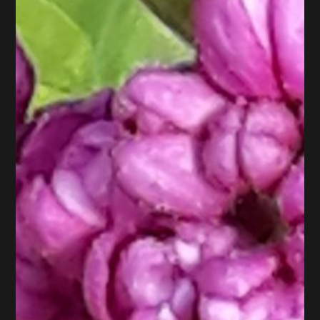
Atelier d’art floral : Printemps
Le Printemps déjà à l’Atelier d’art floral Vive le Printemps ! Les
jours allongent, les petites fleurs sortent et les jardins ressuscitent.
Profite pour faire entrer le soleil dans la maison. Facile à regarnir.
Parce que je déteste jeter mon montage au bout de 10 jours ! Les