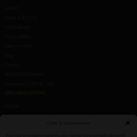
Accueil
Atelier d’art floral
Atelier-potager
Parcs et jardins
Serres et tunnels
Blog
Contact
BOKASHI COMPOST
Abonnement EPICUR’ZEN
INFORMATIONS
Adresse :
Rue de grusone 21 A 6900 Marche ( Roy)
Gérer le consentement
T.V.A. :
Pour offrir les meilleures expériences, nous utilisons des technologies telles que les