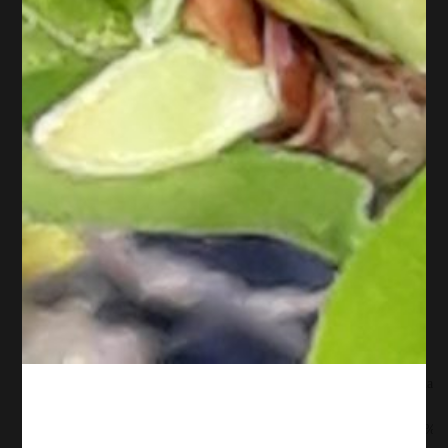
Atelier potager samedi 31 janvier / 2026 au potager
: 1 mois = 1 action ciblée
Comment organiser mes travaux au potager ? Quand puis je planter
? Est ce que je peux "faire qqchose" en hiver pour avancer? Quand
dois je préparer mes cultures d'hiver ? {{ vc_btn:
title=Pr%C3%A9pare+ton+calendrier+2026+avec+moi+%21&color=danger
atelier-potager-31-janvier-
calendrier%252F%7Ctitle%3AInscription%252FAtelier%2520Potager