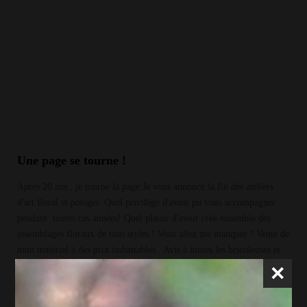
Une page se tourne !
Après 20 ans , je tourne la page Je vous annonce la fin des ateliers
d'art floral et potager. Quel privilège d'avoir pu vous accompagner
pendant toutes ces années! Quel plaisir d'avoir créé ensemble des
assemblages floraux de tous styles ! Vous allez me manquer ! Vente de
mon matériel à des prix imbattables . Avis à toutes les bricoleuses et
×
bricoleurs, fleuristes en herbe, ou passionnés des fleurs et des jardins !
Je solde tout mon matériel à des prix inférieurs aux prix grossistes.
Profitez en ! Bases en polystyrène Bases de toutes tailles : ronds,