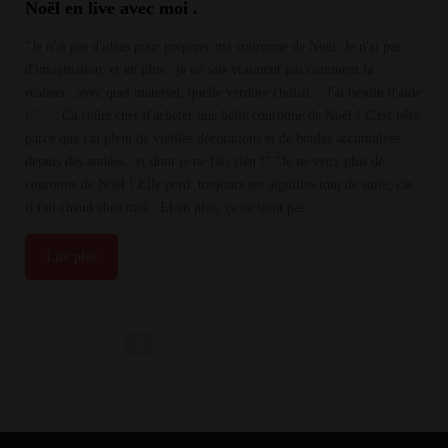
Noël en live avec moi .
"Je n'ai pas d'idées pour préparer ma couronne de Noël. Je n'ai pas
d'imagination, et en plus , je ne sais vraiment pas comment la
réaliser...avec quel matériel, quelle verdure choisir... J'ai besoin d'aide
! " " Ca coûte cher d'acheter une belle couronne de Noël ! C'est bête
parce que j'ai plein de vieilles décorations et de boules accumulées
depuis des années...et dont je ne fais rien !" "Je ne veux plus de
couronne de Noël ! Elle perd toujours ses aiguilles tout de suite, car
il fait chaud chez moi. Et en plus, ça ne tient pas...
Lire plus
1
2
3
4
5