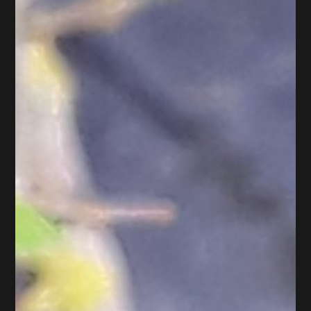
Atelier d’Art Floral juin 2026 : Vive l’été !
L'été arrive ! Les jours sont longs et la lumière nous accompagne
pour de belles journées . Je me réjouis toujours de l'arrivée de l'été
avec cette profusion de couleurs et de fleurs. Les champs, les prés, les
jardins sont une magie perpétuelle de couleurs. A regarnir pendant
tout l'été..et encore après.. Facile à regarnir ! La structure de branches
entoure 5 grosses éprouvettes. Dissimulées par le bois, les éprouvettes
servent de vases à tous tes bouquets de l'été.... et même pour d'autres
saisons ! Je décompose « Pas à pas » Tu penses que c’est trop
compliqué pour toi ? Tu crois...
Lire plus