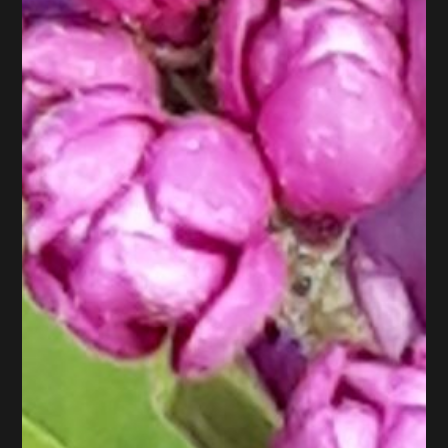
Chaque année c'est la même chose : tes tomates attrapent le mildiou
Tu cherches des idées biologiques pour avoir des tomates saines Ta
récolte de tomates dépend tellement de la météo, que tu es découragé
à l'avance Même sous abri, tes tomates attrapent régulièrement le
mildiou, et tu perds une partie de ta récolte. Dès la plantation
Protéger ses tomates commence dès la plantation. Ce n'est pas juste au
dernier moment que tu peux protéger tes plantes. La taille Il existe
différentes options pour la taille des tomates. Chacune a des avantages
et des inconvénients. Voyons ensemble toutes les possibilités...
Lire plus