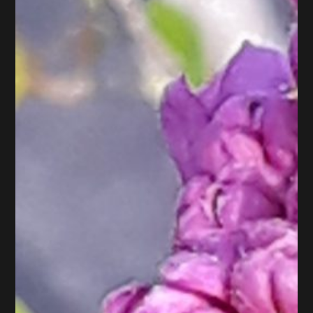
Atelier d’art floral Samedi 11 et mardi 14 avril
En avril ne te découvre pas d'1 fil Le printemps colore les jardins, la
lumière est belle. C'est le moment pour 1 création florale à garnir sans
fin en avril et en mai En mai, fais ce qu'il te plait. Facile à regarnir !
Les branches soutiennent les fleurs, et donnent de la verticalité à cette
création dynamique. La structure est colorée; et les fleurs blanches
apportent douceur et calme à l'ensemble. Regarnis ta création le plus
souvent possible, et profite de cette jolie douceur dans la maison. Je
décompose « Pas à pas » Tu penses que c’est trop compliqué pour...
Lire plus