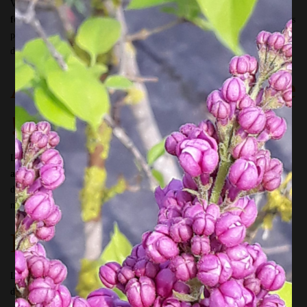
Vous avez envie de faire plaisir pour un
anniversaire
, une
retraite
, une
fête particulière
,
Noël
? Je peux vous préparer un BON CADEAU. Vous
pourrez l’offrir à la personne qui vous est chère quand vous aurez envie
de la fêter !
Au choix du destinataire
!
Le BON CADEAU est
valable sur l’ensemble de mon offre
: sur les
ateliers d’art floral
que soit en présentiels ou par internet ou à
domicile, ou sur ou les
ateliers potager
, en présentiels ou sur les
modules Potager. Tout est possible suivant vos envies et vos intérêts !
Durée de validité :
Le bon cadeau est valable 6 mois sur l’ensemble de mon offre. Passé la
date d’expiration, il n’y aura pas de remboursement.