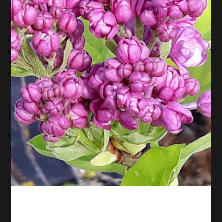
Et le prix ?
C’est à vous de décider ! Vous pouvez mettre le montant que vous
souhaitez, même si cela ne correspond pas exactement au prix d’un atelier
ou d’un accompagnement. Votre ami(e) pourra de toute façon gérer le
montant comme il (elle) le souhaite. Et je me ferai un plaisir de le
renseigner et de le guider au mieux de ses souhaits.
Me contacter
Vous pouvez m’envoyer un mail à info@jardiflore.be , ou bien utiliser
la page de contact,
et nous choisirons ensemble le BON CADEAU que
vous souhaitez
.