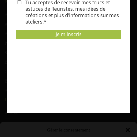
NAVIGATION
Accueil
Atelier d’art floral
Atelier-potager
Parcs et jardins
Serres et tunnels
Blog
Contact
BOKASHI COMPOST
Abonnement EPICUR’ZEN
INFORMATIONS
Adresse :
Rue de grusone 21 A 6900 Marche ( Roy)
Gérer le consentement
T.V.A. :