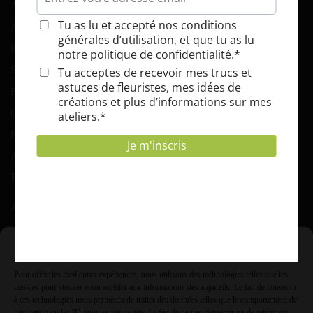
Atelier d’art floral
Atelier-potager
Parcs et jardins
Serres et tunnels
Blog
Contact
BOKASHI COMPOST
Abonnement EPICUR’ZEN
INFORMATIONS
Adresse :
Rue de grusone 21 A 6900 Marche ( Roy)
Gérer le consentement
T.V.A. :
Pour offrir les meilleures expériences, nous utilisons des technologies telles que les
0431.854.985
cookies pour stocker et/ou accéder aux informations des appareils. Le fait de consentir
à ces technologies nous permettra de traiter des données telles que le comportement de
Info à :
navigation ou les ID uniques sur ce site. Le fait de ne pas consentir ou de retirer son