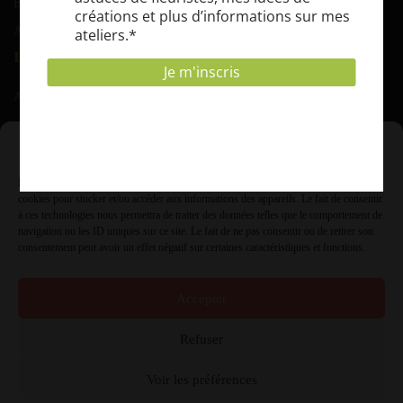
BOKASHI COMPOST
Abonnement EPICUR’ZEN
INFORMATIONS
Adresse :
Rue de grusone 21 A 6900 Marche ( Roy)
Gérer le consentement
T.V.A. :
Pour offrir les meilleures expériences, nous utilisons des technologies telles que les
0431.854.985
cookies pour stocker et/ou accéder aux informations des appareils. Le fait de consentir
à ces technologies nous permettra de traiter des données telles que le comportement de
Info à :
navigation ou les ID uniques sur ce site. Le fait de ne pas consentir ou de retirer son
consentement peut avoir un effet négatif sur certaines caractéristiques et fonctions.
info@jardiflore.be ou 084.21.06.68
Accepter
Refuser
Voir les préférences
Jardiflore | © 2022 | Design
eTeamsys
|
Politique de confidentialité
|
Conditions générales d’utilisation
|
Mentions légales