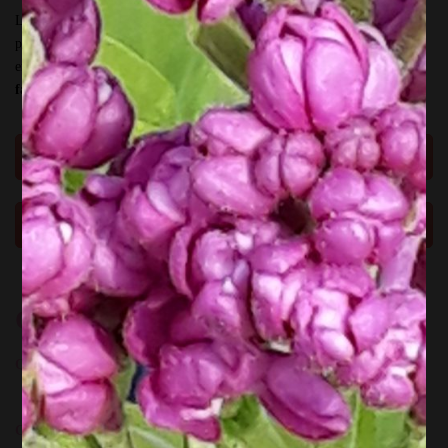
L’atelier dure e
nviron 2 heures de 16h à 18h00
le samedi 10 mai. Tu
peux
aussi réserver une table Chez Bibi
après l’atelier, pour prolonger
encore ce moment doux » maman + fille ou fils « . C’est une option
facultative
, qui est laissée à ton inspiration.
Inscris toi ici
La vidéo ici
Quand ? Comment ?
Quand
= le
samedi 11 mai de 16h à 18h00
Comment
=