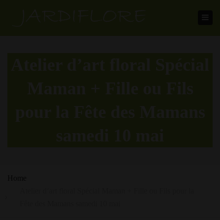
Toggl
navig
Atelier d’art floral Spécial
Maman + Fille ou Fils
pour la Fête des Mamans
samedi 10 mai
Home
Atelier d’art floral Spécial Maman + Fille ou Fils pour la
Fête des Mamans samedi 10 mai