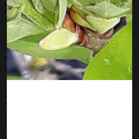
Pour un prix de 89 € (pour le DUO, maman + fille ou fils) , je
fournis la base, la verdure, les fleurs en mélange rose/blanc, les
accessoires et feutrines .
Apporte si tu le souhaites, des fleurs du jardin
ou une décoration à intégrer dans ton montage. Tu apportes ton matériel
de base =
un petit cutter, un petit couteau, un sécateur, une paire de
ciseaux, une petite pince coupe fil .
Possibilité de prêt de matériel sur
place.
Prix pour 1 personne seule = 46€
Retrouvons nous pour un bon moment convivial et créatif autour d’une
tasse de café/thé ou un verre de jus de pommes (fait maison !) . Envoie
moi un petit
mail pour confirmer ton inscription
à info@jardiflore.be
. Le montant de
89,00€ est à verser sur le compte BE25 1940 1520
8182 en mentionnant ton nom et la date de l’atelier.
Tout désistement
moins de 48h avant l’atelier ne donne lieu à aucun remboursement.
Si tu le souhaites, tu peux aussi réserver une table Chez Bibi, pour
prolonger la soirée avec ta Maman.