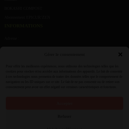
BOKASHI COMPOST
Abonnement EPICUR’ZEN
INFORMATIONS
Adresse :
Rue de grusone 21 A 6900 Marche ( Roy)
Gérer le consentement
T.V.A. :
Pour offrir les meilleures expériences, nous utilisons des technologies telles que les
0431.854.985
cookies pour stocker et/ou accéder aux informations des appareils. Le fait de consentir
à ces technologies nous permettra de traiter des données telles que le comportement de
Info à :
navigation ou les ID uniques sur ce site. Le fait de ne pas consentir ou de retirer son
consentement peut avoir un effet négatif sur certaines caractéristiques et fonctions.
info@jardiflore.be ou 084.21.06.68
Accepter
Refuser
Jardiflore | © 2022 | Design
eTeamsys
|
Politique de confidentialité
|