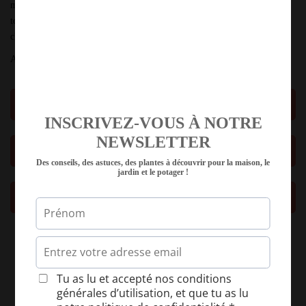
maison. Avec un subtil équilibre entre
gourmandise
et
produits sains
,
tout en tendant vers le
zéro déchet
à un
prix attractif
. Un beau
challenge, non ?
A découvrir et à encourager résolument !
S'incrire ici
INSCRIVEZ-VOUS À NOTRE
NEWSLETTER
Découvrir Chez Bibi ici
Des conseils, des astuces, des plantes à découvrir pour la maison, le
jardin et le potager !
Comment aller chez Bibi