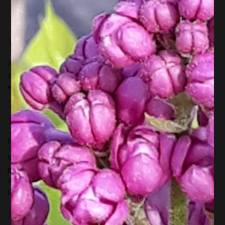
Découvrir l’art floral avec ma méthode Pas à pas
Profiter d’un moment convivial et créatif
et ….. terminer par un repas chez Bibi à Gesves (facultatif)
Il est interdit de copier !
A l’atelier, je te propose toujours des
couleurs différentes
, des idées
différentes. Tu peux
personnaliser ton montage
, car je te propose des
variantes
. Adapte ta création à tes envies et à ton inspiration du moment
, et mets y ta « patte » et ton coeur.
Facile à regarnir
Parce que je déteste jeter mon montage de fleurs après 10 jours !
Ma création florale est réalisée avec des éprouvettes,
faciles à regarnir
plusieurs fois
….et même à
customiser
en fonction de ton inspiration !
A l’atelier, je te propose plein d’idées pour réutiliser ta création : baies,
fruits, fleurs du jardin..et bien plus encore.
Prolonge l’atelier par un repas !