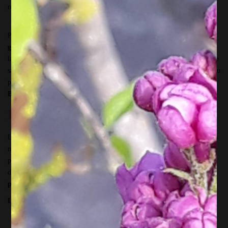
résultat magnifique.
Pour l’atelier, je t’emmène
« Chez Bibi »
! Chez Bibi, c’est un
bistrot
gourmand
installé dans la magnifique vallée du Samson à 5 minutes de
la E411, et à 15 minutes de Namur. Nous profiterons ensemble de la jolie
salle au dessus du bistrot, qui est aménagée pour les activités du lieu, et tu
pourras aussi prolonger l’atelier par une
découverte gourmande chez
Bibi.
Prendre le temps ensemble…
Le plus beau cadeau « pour Maman », c’est le temps passé ensemble. Pas
n’importe comment…mais
un temps de qualité
. L’atelier d’art floral
permet de mettre
le cerveau en pause
, de laisser « faire les mains ». Pas
de pression,
pas de compétition
! Juste un temps de
création douce
pour toi et ta Maman.
L’atelier d’art floral Chez Bibi c’est
:
Prendre le temps d’un moment Maman + fille ou fils