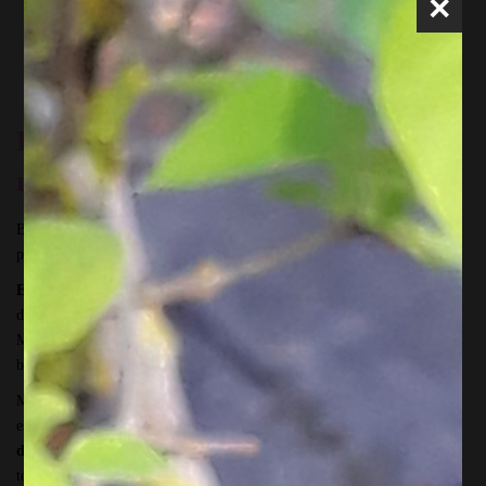
×
Mamans samedi 10 mai
Pour la fête des Mamans, un
moment mère+ fille ou fils !
Bientôt la fête des Mamans ! Tu cherches une idée cadeau. Un truc qui
plaise vraiment. Plus original que le bouquet de fleurs de chaque année.
Et si tu accompagnais ta Maman à l’atelier d’art floral
? Tu profites
d’un moment de création et de convivialité. Tu passes un moment
Maman + Fille ou fils unique et personnel, dans la douceur, la
bienveillance et la bonne humeur.
Même si tu n’as jamais essayé d’art floral ( ou que ta maman n’a jamais
essayé !), pas de problème.
Depuis 15 ans que j’anime des ateliers
d’art floral
, j’ai mis au point
ma méthode Pas à pas
. Je décompose
toutes les étapes de la création…et, promis! chacune repart avec un