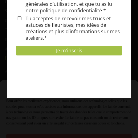
Parcs et jardins
Serres et tunnels
Blog
Contact
BOKASHI COMPOST
Abonnement EPICUR’ZEN
INFORMATIONS
Adresse :
Rue de grusone 21 A 6900 Marche ( Roy)
Gérer le consentement
T.V.A. :
Pour offrir les meilleures expériences, nous utilisons des technologies telles que les
0431.854.985
cookies pour stocker et/ou accéder aux informations des appareils. Le fait de consentir
à ces technologies nous permettra de traiter des données telles que le comportement de
Info à :
navigation ou les ID uniques sur ce site. Le fait de ne pas consentir ou de retirer son
consentement peut avoir un effet négatif sur certaines caractéristiques et fonctions.
info@jardiflore.be ou 084.21.06.68