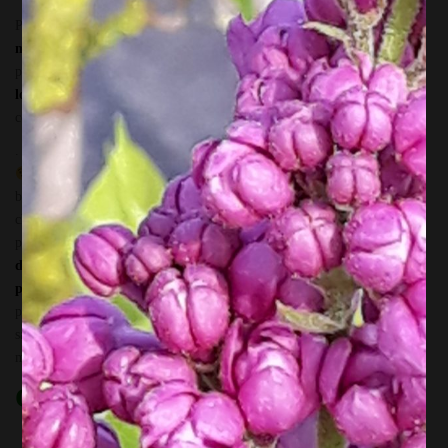
Pour préparer la saison potager 2024, je te propose de
découvrir tous
mes plans de bataille
pour lutter contre les maladies des tomates. Car
pour lutter contre le mildiou, il faut
ANTICIPER
!
Dès la plantation,
lors de la taille
, et tout au long de la saison, le maître mot pour lutter
contre le mildiou, c’est anticiper et prévenir l’apparition de la maladie
. Je vous partage toute ma façon de faire, et
mes « potions magiques »
pour cultiver des tomates saines, de bon goût, et les garder en
bonne santé le plus longtemps possible pendant l’arrière saison. Le
changement climatique est bien là ! Et cela vaut désormais la peine de
prévoir des récoltes en septembre/octobre. Tu recevra aussi
un
document de travail
qui reprend les différents aspects abordés ici :
planter,
soigner, cultiver, tailler
. Tu pourras y prendre des notes
pendant l’atelier, et l’utiliser chez toi comme référence pendant toute la
saison ! Nous pourrons aussi échanger nos expériences ( bonnes ou
mauvaises) dans nos cultures, et s’en inspirer !
Objectifs de l’Atelier
apprendre les bons gestes pour la plantation