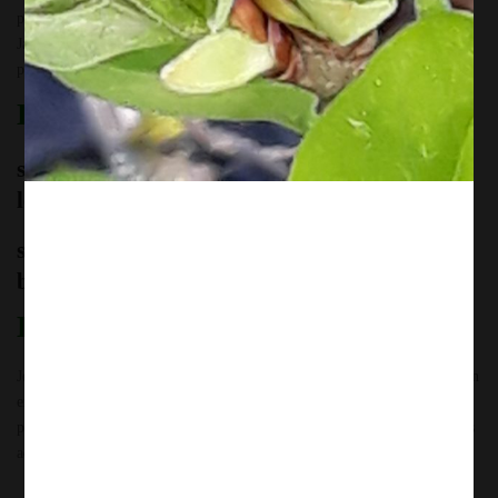
places est limité. Le montant de
42,00€
est à verser sur le compte de
Jardiflore BE25 1940 1520 8182, sans oublier de mentionner nom,
prénom + potager + date.
Les autres ateliers
samedi 17 février de 14h00 à 16h00 : Les 5
légumes de base au potager
samedi 16 mars de 14h00 à 16h00 : La lutte
biologique contre les ravageurs au potager.
Dans un vrai potager !
Je me réjouis de partager avec toi ce moment convivial et créatif, dans un
endroit magnifique ! Dans un
vrai potager
, et selon la météo, nous
profiterons aussi d’un bon moment
à l’extérieur
( prévoir des vêtements
adaptés à la météo)