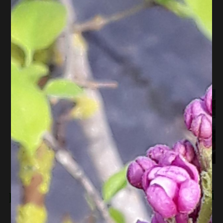
La lutte biologique contre les
maladies des tomates .
Peur de te lancer dans la culture des tomates « parce que c’est
trop compliqué ».
Marre de ne pas en sortir avec le
mildiou.
Pas envie d’utiliser de produits
chimiques .
Tu rêve de retrouver le bon
goût d’une vraie tomate du potager.
Alors, l’Atelier
potager sur les tomates est pour toi
!