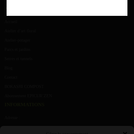
NAVIGATION
Accueil
Atelier d’art floral
Atelier-potager
Parcs et jardins
Serres et tunnels
Blog
Contact
BOKASHI COMPOST
Abonnement EPICUR’ZEN
INFORMATIONS
Adresse :
Rue de grusone 21 A 6900 Marche ( Roy)