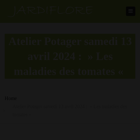
Toggl
navig
Atelier Potager samedi 13
avril 2024 : » Les
maladies des tomates «
Home
Atelier Potager samedi 13 avril 2024 : » Les maladies des
tomates «