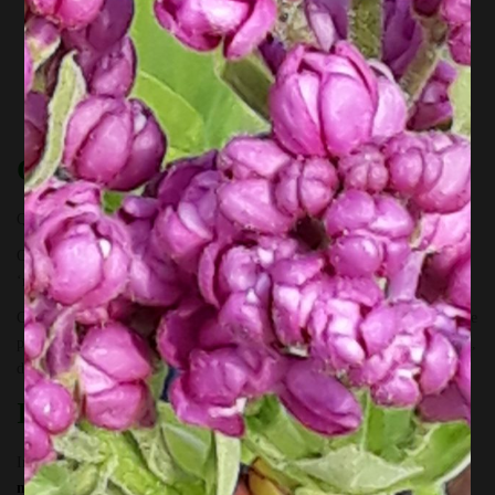
comprendre le mildiou et les autres maladies
découvrir les avantages des tomates en serre et en pleine terre
découvrir les choix de taille pour lutter contre le mildiou
apprendre les méthodes de prévention du mildiou
découvrir tous les moyens biologiques
Quand ? Où ? Combien ?
Quand ? = le samedi
13 avril de 14h00 à 16h00
Où ? = r
ue de Grusone 21 A, à 6900 Roy
(Marche en Famenne) à 4
‘min de la N4 sortie Charneux
Combien ?
42,00€
. Mettre une tenue adaptée à la météo pour découvrir le
potager en mars ! Prendre bic+papier pour compléter ton cahier de bord,
de quoi prendre des notes si tu le souhaites,
Inscription
Inscris toi au plus vite par mail à
info@jardiflore.be
. Mentionne tes
nom, prénom, et numéro de téléphone.
Attention ! Le nombre de