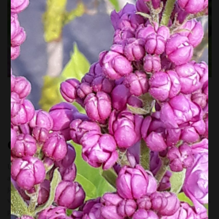
Plante à découvrir : Le Buddleia
ou arbre à papillons.
Ce n’est pas une légende!
Un geste pour les papillons !!! Ce n’est pas une légende !!! Le buddleia
attire vraiment les papillons dans votre jardin. Un seul buddléia dans un
jardin..et vous verrez apparaître de magnifiques papillons… C’est
vraiment étonnant !! Et parfois, je me demande parfois d’où viennent ces
papillons..