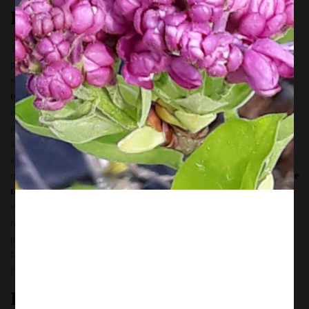
La culture? Hyper facile !
Très facile à cultiver, il apprécie un
endroit plutôt ensoleillé
(les
papillons aussi!). Toutefois , si vous n’avez pas de place, le buddléia
supporte un peu d’ombre. Lors de la plantation,
offrez lui un bon
terreau
et un peu d’amendement
de Secret Vert
pour stimuler sa
reprise…mais cela devrait se passer sans difficulté.
N’oubliez pas de
pailler votre plantation
,
et de l’arroser si une période de sécheresse
arrive . La plante aura besoin de vous en général, pendant la première
année de plantation…le temps de faire de plus grandes racines. Mais ce
que l’arbre à papillons apprécie par dessus tout, c’est
une bonne taille de
temps en temps,
pour recéper ses vieilles branches. Faute de quoi les
vieilles branches ne donnent plus que de petites fleurs en cônes
rachitiques.
En automne
, vous pouvez le rabattre sévèrement. Cela lui
permet de développer de jeunes branches, et une belle floraison. De cette
façon, il continuera à vous enchanter longtemps avec des beaux longs
cônes fleuris…et à attirer les papillons.
Plein de couleurs !