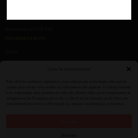
Blog
Contact
BOKASHI COMPOST
Abonnement EPICUR’ZEN
INFORMATIONS
Adresse :
Rue de grusone 21 A 6900 Marche ( Roy)
Gérer le consentement
T.V.A. :
Pour offrir les meilleures expériences, nous utilisons des technologies telles que les
0431.854.985
cookies pour stocker et/ou accéder aux informations des appareils. Le fait de consentir
à ces technologies nous permettra de traiter des données telles que le comportement de
Info à :
navigation ou les ID uniques sur ce site. Le fait de ne pas consentir ou de retirer son
consentement peut avoir un effet négatif sur certaines caractéristiques et fonctions.
info@jardiflore.be ou 084.21.06.68
Accepter
Refuser