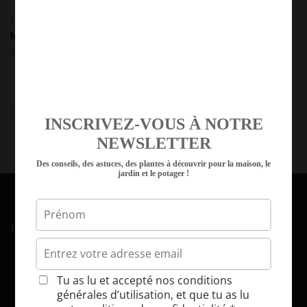
Le buddléia existe dans plusieurs couleurs :
rose, rose foncé, bleu clair,
bleu foncé, mauve
. Il peut y avoir aussi des
feuillages panachés
.
Suivant la variété,
sa hauteur
varie
de 1m50 à 3m.
Comments are closed.
INSCRIVEZ-VOUS À NOTRE
NEWSLETTER
Des conseils, des astuces, des plantes à découvrir pour la maison, le
jardin et le potager !
INSCRIPTION À LA NEWSLETTER