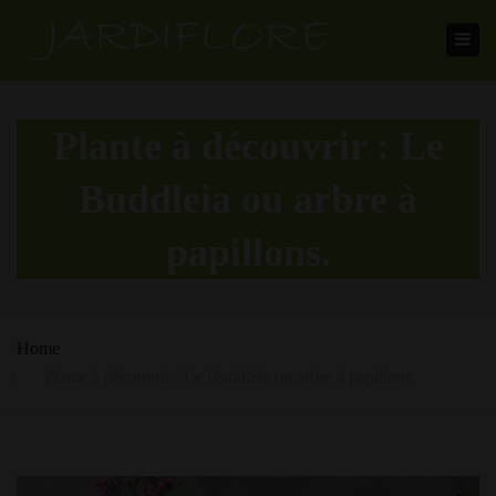
Toggl
navig
Plante à découvrir : Le
Buddleia ou arbre à
papillons.
Home
Plante à découvrir : Le Buddleia ou arbre à papillons.